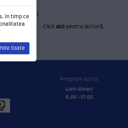
tactați autorul.
s. în timp ce
ionalitatea
Click
aici
pentru lectură.
mite toate
Program lucru;
Luni-Vineri
9.00 -17.00