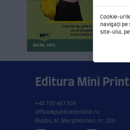
Da
Pe
Cookie-urile
navigați pe
site-ului, p
Editura Mini Print
+40 750 467 509
office@publicatiionline.ro
Buzău, Al. Marghiloman, nr. 209