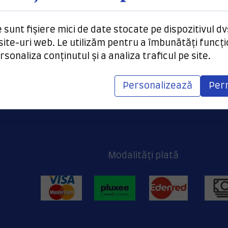
te Contact autor:
zamancatalinmihai@gmail.com
ntru a achizitiona această publicație, vă rugăm con
 sunt fișiere mici de date stocate pe dispozitivul dv
 site-uri web. Le utilizăm pentru a îmbunătăți funcț
ersonaliza conținutul și a analiza traficul pe site.
Personalizează
Per
Modalități plată