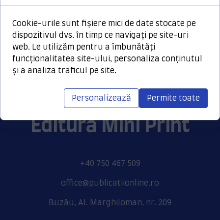
Date Contact autor:
Cookie-urile sunt fișiere mici de date stocate pe
ionelaraican@yahoo.com
dispozitivul dvs. în timp ce navigați pe site-uri
web. Le utilizăm pentru a îmbunătăți
Pentru a achizitiona această publicație,
funcționalitatea site-ului, personaliza conținutul
vă rugăm contactați autorul.
și a analiza traficul pe site.
Click
aici
pentru lectură.
Personalizează
Permite toate
Editura Mini Print
+40 750 467 509
office@publicatiionline.ro
Buzău, Al. Marghiloman, nr. 209